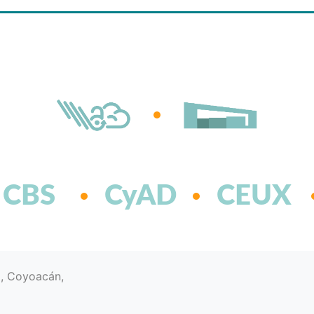
CBS
CyAD
CEUX
d, Coyoacán,