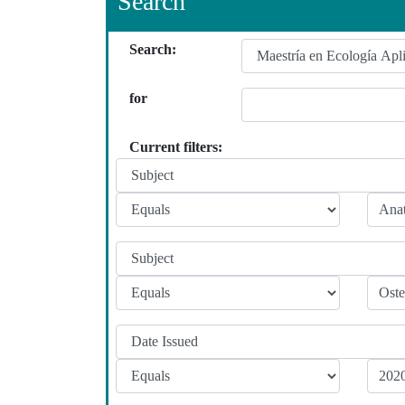
Search
Search:
for
Current filters: