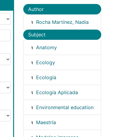
Author
Rocha Martínez, Nadia
1
Subject
Anatomy
1
Ecology
1
Ecología
1
Ecología Aplicada
1
Environmental education
1
Maestría
1