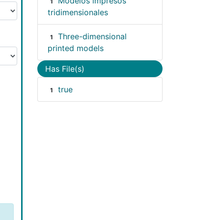
Modelos impresos
1
tridimensionales
Three-dimensional
1
printed models
Has File(s)
true
1