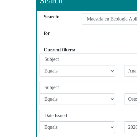
Search
Search:
for
Current filters: