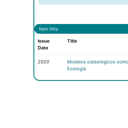
Item hits:
Issue
Title
Date
2020
Modelos osteológicos como
Ecología