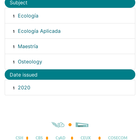
Subject
Ecología
1
Ecología Aplicada
1
Maestría
1
Osteology
1
Date issued
2020
1
CSH
CBS
CyAD
CEUX
COSECOM