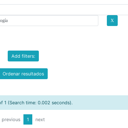
Add filters:
Ordenar resultados
of 1 (Search time: 0.002 seconds).
previous
1
next