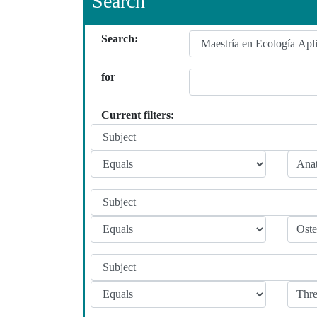
Search
Search:
for
Current filters: