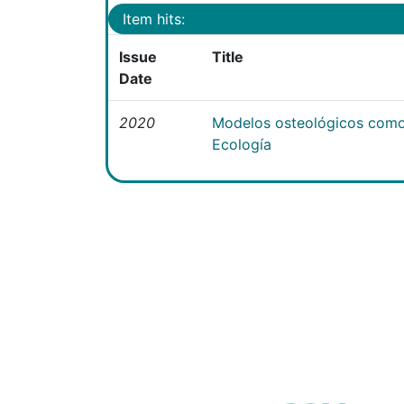
Item hits:
Issue
Title
Date
2020
Modelos osteológicos como
Ecología