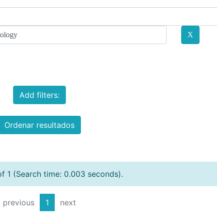
Add filters:
Ordenar resultados
of 1 (Search time: 0.003 seconds).
previous
1
next