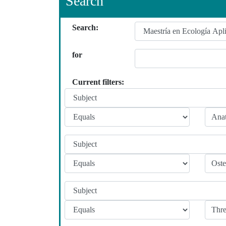
Search
Search:
for
Current filters: