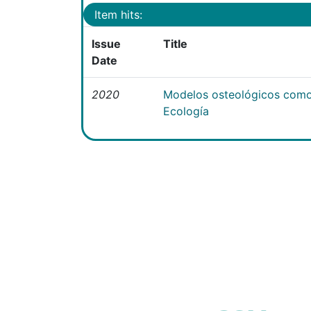
Item hits:
Issue
Title
Date
2020
Modelos osteológicos como
Ecología