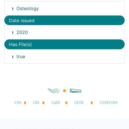
Osteology
1
Date issued
2020
1
Has File(s)
true
1
CSH
CBS
CyAD
CEUX
COSECOM