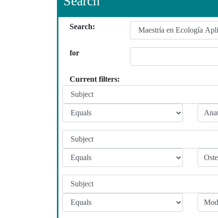
Search
Search:
for
Current filters: