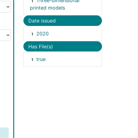
Three-dimensional
1
printed models
Date issued
2020
1
Has File(s)
true
1