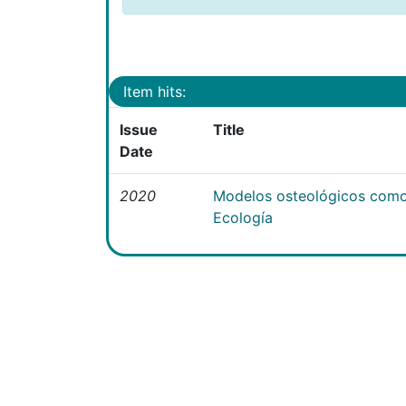
Item hits:
Issue
Title
Date
2020
Modelos osteológicos como
Ecología