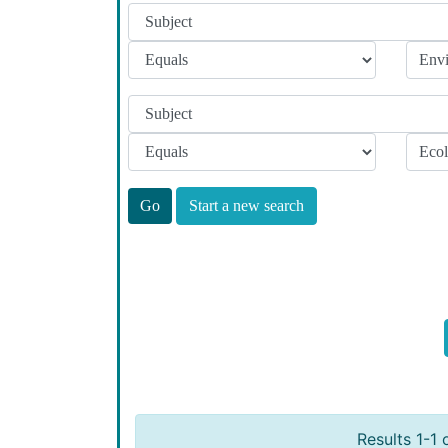
Start a new search
Results 1-1 