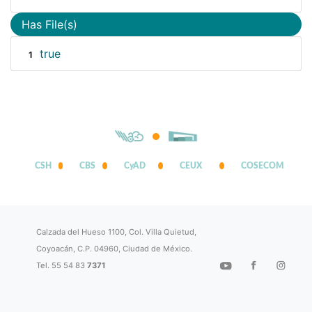
Has File(s)
true
1
CSH
CBS
CyAD
CEUX
COSECOM
Calzada del Hueso 1100, Col. Villa Quietud,
Coyoacán, C.P. 04960, Ciudad de México.
Tel. 55 54 83
7371