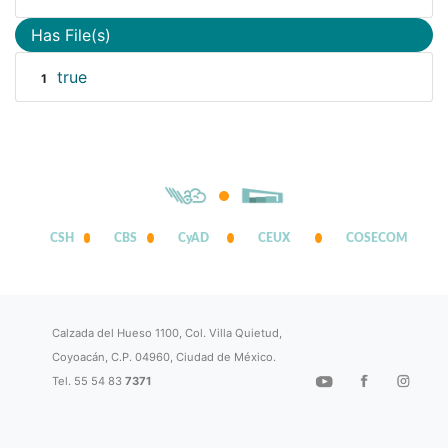
Has File(s)
true
1
CSH
CBS
CyAD
CEUX
COSECOM
Calzada del Hueso 1100, Col. Villa Quietud,
Coyoacán, C.P. 04960, Ciudad de México.
Tel. 55 54 83
7371