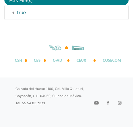
Has File(s)
true
1
CSH
CBS
CyAD
CEUX
COSECOM
Calzada del Hueso 1100, Col. Villa Quietud,
Coyoacán, C.P. 04960, Ciudad de México.
Tel. 55 54 83
7371