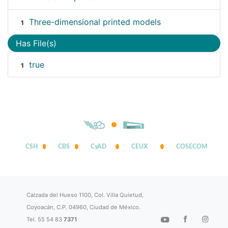
Three-dimensional printed models
1
Has File(s)
true
1
CSH
CBS
CyAD
CEUX
COSECOM
Calzada del Hueso 1100, Col. Villa Quietud,
Coyoacán, C.P. 04960, Ciudad de México.
Tel. 55 54 83
7371