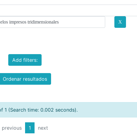
Add filters:
Ordenar resultados
of 1 (Search time: 0.002 seconds).
previous
1
next