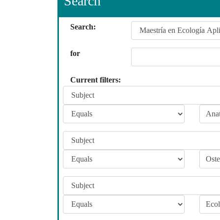
Search
Search:
for
Current filters: