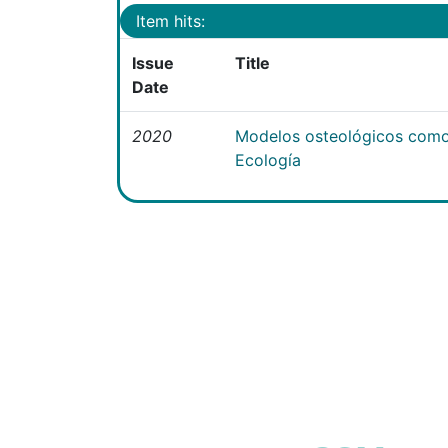
Item hits:
Issue
Title
Date
2020
Modelos osteológicos como
Ecología