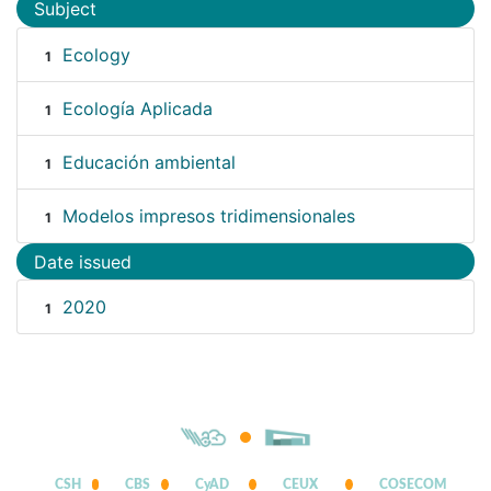
Subject
Ecology
1
Ecología Aplicada
1
Educación ambiental
1
Modelos impresos tridimensionales
1
Date issued
2020
1
CSH
CBS
CyAD
CEUX
COSECOM