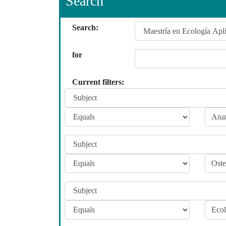
Search
Search:
for
Current filters: