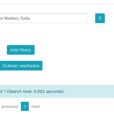
Add filters:
Ordenar resultados
of 1 (Search time: 0.002 seconds).
previous
1
next