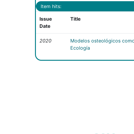
Item hits:
Issue
Title
Date
2020
Modelos osteológicos como
Ecología