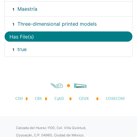
Maestría
1
Three-dimensional printed models
1
Has File(s)
true
1
CSH
CBS
CyAD
CEUX
COSECOM
Calzada del Hueso 1100, Col. Villa Quietud,
Coyoacán, C.P. 04960, Ciudad de México.