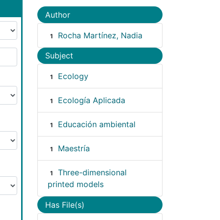
Author
Rocha Martínez, Nadia
1
Subject
Ecology
1
Ecología Aplicada
1
Educación ambiental
1
Maestría
1
Three-dimensional
1
printed models
Has File(s)