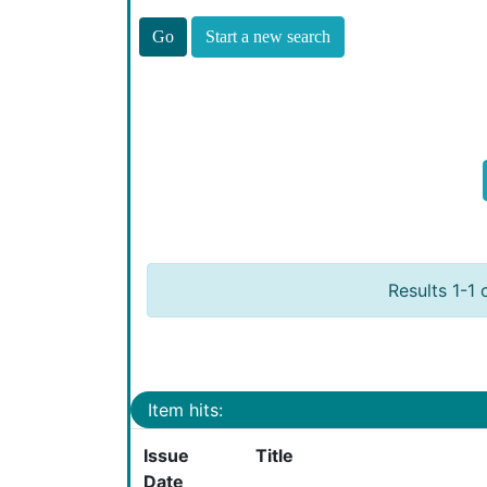
Start a new search
Results 1-1 
Item hits:
Issue
Title
Date