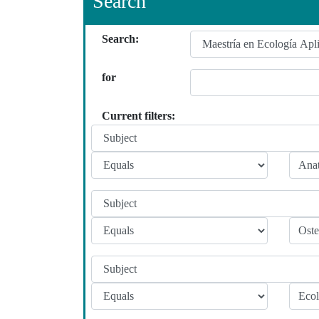
Search
Search:
for
Current filters: