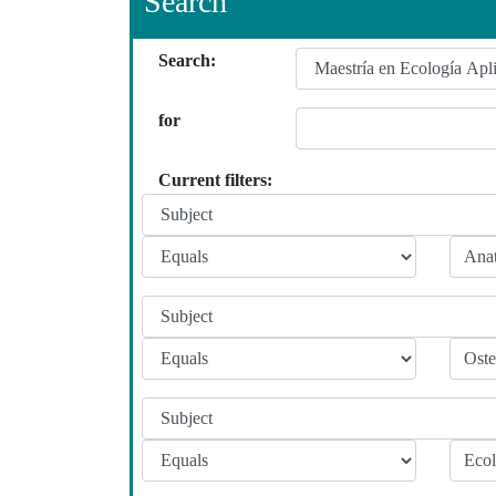
Search
Search:
for
Current filters: