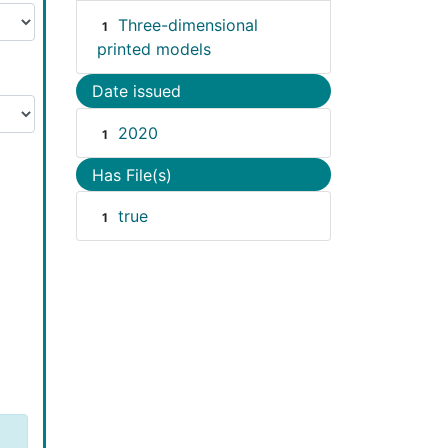
Three-dimensional
1
printed models
Date issued
2020
1
Has File(s)
true
1