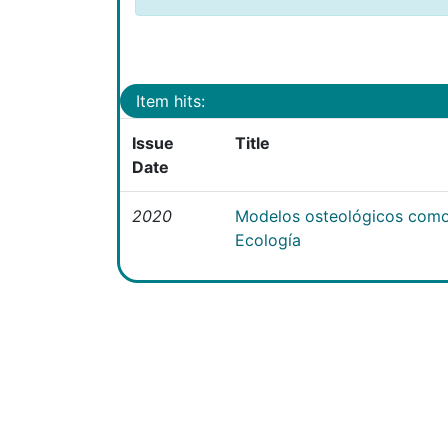
Item hits:
Issue
Title
Date
2020
Modelos osteológicos como
Ecología