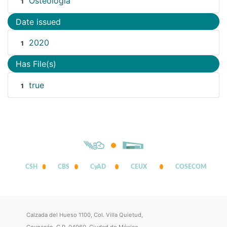
Osteología
1
Date issued
2020
1
Has File(s)
true
1
CSH
CBS
CyAD
CEUX
COSECOM
Calzada del Hueso 1100, Col. Villa Quietud,