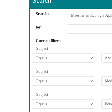
Search
Search:
for
Current filters: