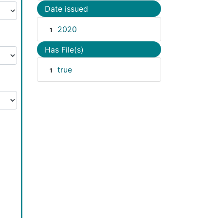
Date issued
2020
1
Has File(s)
true
1