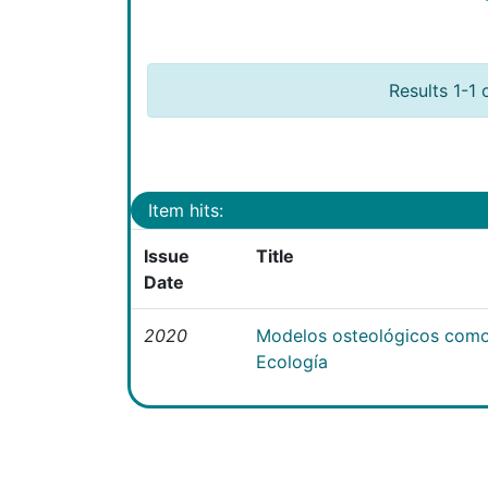
Results 1-1 
Item hits:
Issue
Title
Date
2020
Modelos osteológicos como
Ecología