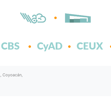
CBS
CyAD
CEUX
d, Coyoacán,