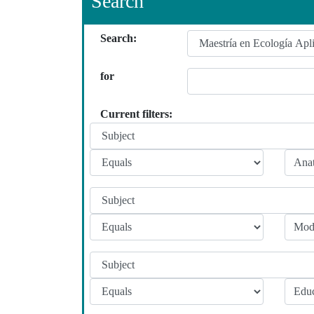
Search
Search:
for
Current filters: