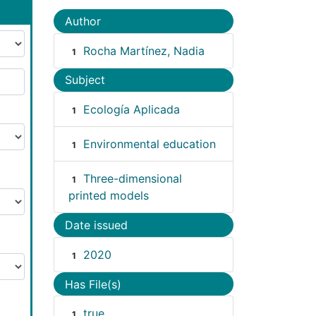
Author
Rocha Martínez, Nadia
1
Subject
Ecología Aplicada
1
Environmental education
1
Three-dimensional
1
printed models
Date issued
2020
1
Has File(s)
true
1