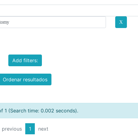
Add filters:
Ordenar resultados
of 1 (Search time: 0.002 seconds).
previous
1
next