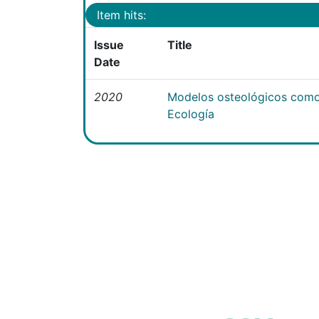
Item hits:
Issue
Title
Date
2020
Modelos osteológicos como
Ecología