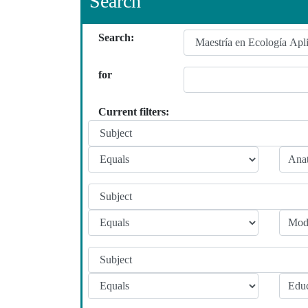
Search
Search:
for
Current filters: