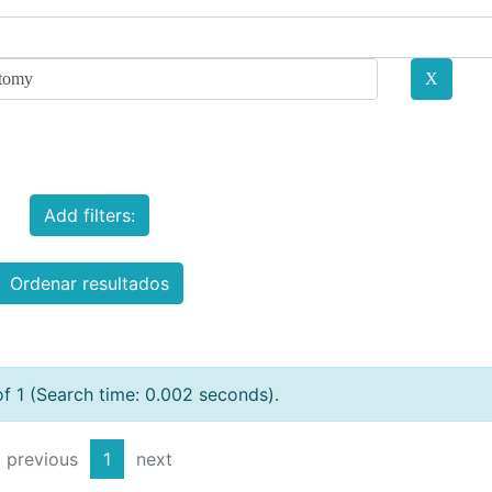
Add filters:
Ordenar resultados
of 1 (Search time: 0.002 seconds).
previous
1
next