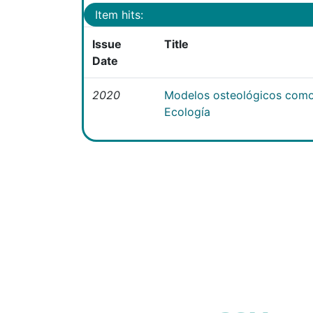
Item hits:
Issue
Title
Date
2020
Modelos osteológicos como
Ecología