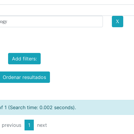
Add filters:
Ordenar resultados
of 1 (Search time: 0.002 seconds).
previous
1
next