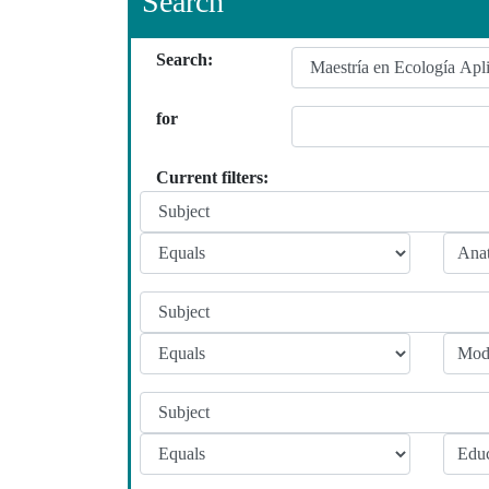
Search
Search:
for
Current filters: