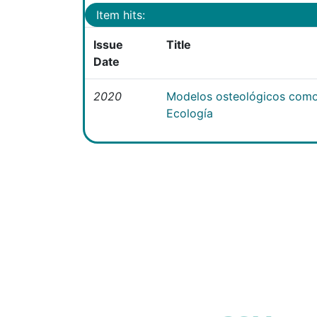
Item hits:
Issue
Title
Date
2020
Modelos osteológicos como
Ecología