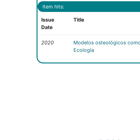
Item hits:
Issue
Title
Date
2020
Modelos osteológicos como
Ecología