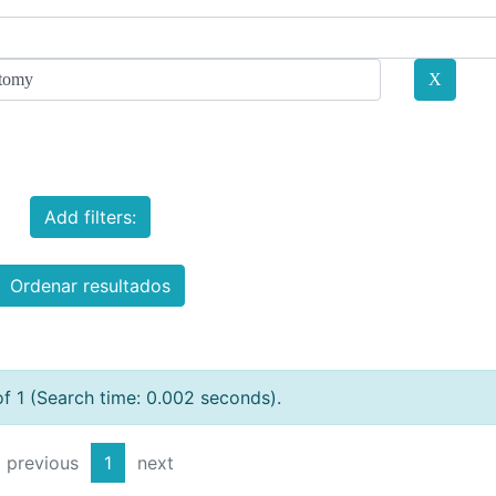
Add filters:
Ordenar resultados
of 1 (Search time: 0.002 seconds).
previous
1
next