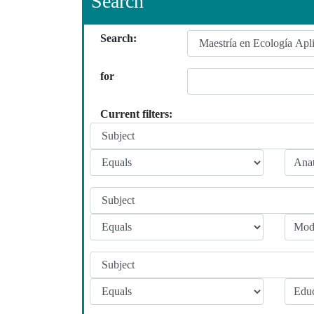
Search
Search:
for
Current filters: