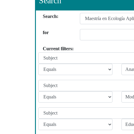
Search
Search:
for
Current filters: