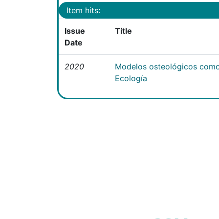
Item hits:
Issue
Title
Date
2020
Modelos osteológicos como
Ecología