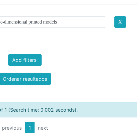
Add filters:
Ordenar resultados
of 1 (Search time: 0.002 seconds).
previous
1
next