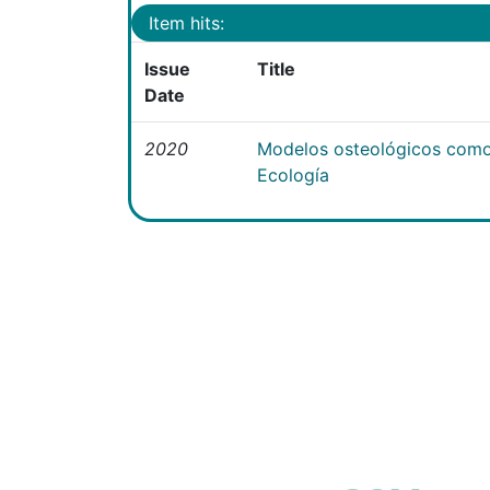
Item hits:
Issue
Title
Date
2020
Modelos osteológicos como
Ecología