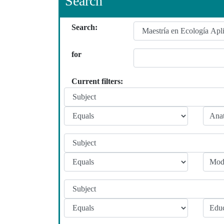
Search
Search:
for
Current filters: