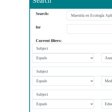
Search
Search:
for
Current filters: