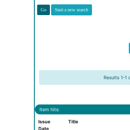
Start a new search
Results 1-1 
Item hits:
Issue
Title
Date