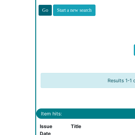
Start a new search
Results 1-1 
Item hits:
Issue
Title
Date