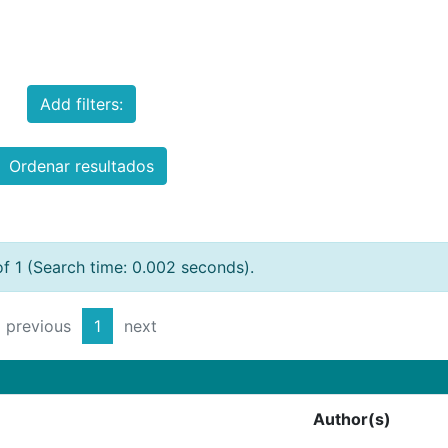
Add filters:
Ordenar resultados
of 1 (Search time: 0.002 seconds).
previous
1
next
Author(s)