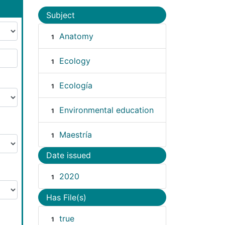
Subject
Anatomy
1
Ecology
1
Ecología
1
Environmental education
1
Maestría
1
Date issued
2020
1
Has File(s)
true
1