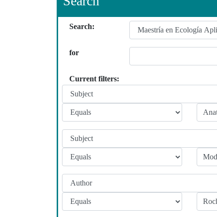
Search
Search:
for
Current filters: