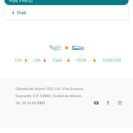
Has File(s)
true
1
CSH
CBS
CyAD
CEUX
COSECOM
Calzada del Hueso 1100, Col. Villa Quietud,
Coyoacán, C.P. 04960, Ciudad de México.
Tel. 55 54 83
7371