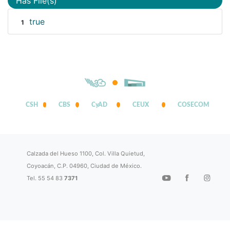
Has File(s)
true
1
CSH
CBS
CyAD
CEUX
COSECOM
Calzada del Hueso 1100, Col. Villa Quietud,
Coyoacán, C.P. 04960, Ciudad de México.
Tel. 55 54 83
7371