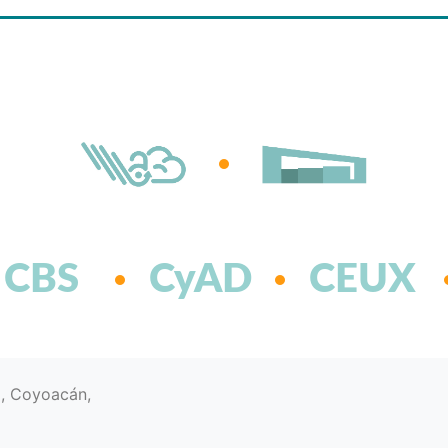
CBS
CyAD
CEUX
d, Coyoacán,