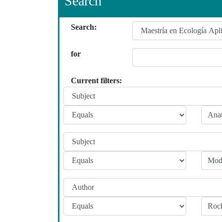
Search
Search:
for
Current filters: