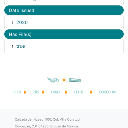
Date issued
2020
1
Has File(s)
true
1
CSH
CBS
CyAD
CEUX
COSECOM
Calzada del Hueso 1100, Col. Villa Quietud,
Coyoacán, C.P. 04960, Ciudad de México.