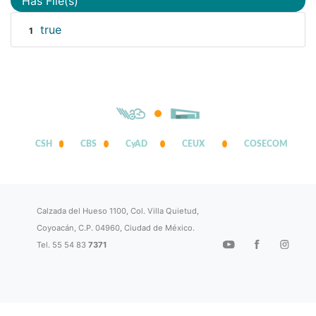
Has File(s)
true
1
CSH
CBS
CyAD
CEUX
COSECOM
Calzada del Hueso 1100, Col. Villa Quietud,
Coyoacán, C.P. 04960, Ciudad de México.
Tel. 55 54 83
7371