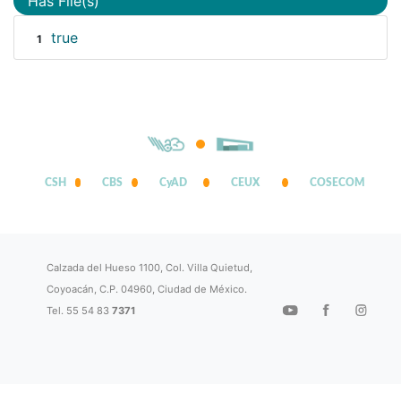
Has File(s)
true
1
CSH
CBS
CyAD
CEUX
COSECOM
Calzada del Hueso 1100, Col. Villa Quietud,
Coyoacán, C.P. 04960, Ciudad de México.
Tel. 55 54 83
7371