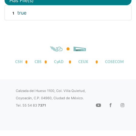
Has File(s)
true
1
CSH
CBS
CyAD
CEUX
COSECOM
Calzada del Hueso 1100, Col. Villa Quietud,
Coyoacán, C.P. 04960, Ciudad de México.
Tel. 55 54 83
7371