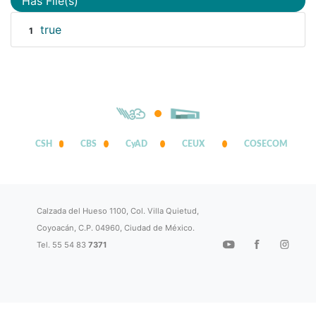
Has File(s)
true
1
CSH
CBS
CyAD
CEUX
COSECOM
Calzada del Hueso 1100, Col. Villa Quietud,
Coyoacán, C.P. 04960, Ciudad de México.
Tel. 55 54 83
7371