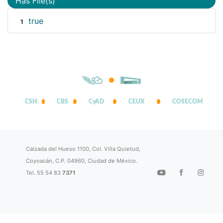
Has File(s)
true
1
CSH
CBS
CyAD
CEUX
COSECOM
Calzada del Hueso 1100, Col. Villa Quietud,
Coyoacán, C.P. 04960, Ciudad de México.
Tel. 55 54 83
7371