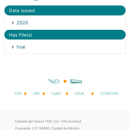
Date issued
2020
1
Has File(s)
true
1
CSH
CBS
CyAD
CEUX
COSECOM
Calzada del Hueso 1100, Col. Villa Quietud,
Coyoacán, C.P. 04960, Ciudad de México.