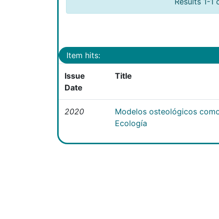
Results 1-1 
Item hits:
Issue
Title
Date
2020
Modelos osteológicos como
Ecología