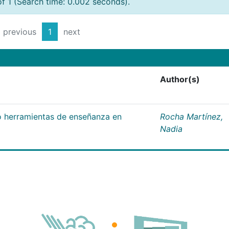
of 1 (Search time: 0.002 seconds).
previous
1
next
Author(s)
 herramientas de enseñanza en
Rocha Martínez,
Nadia