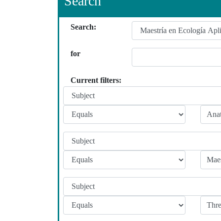
Search
Search:
for
Current filters: