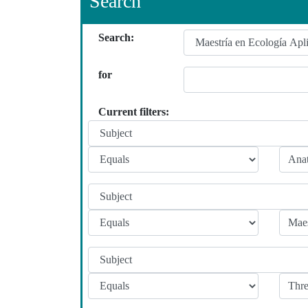
Search
Search:
for
Current filters: