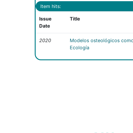
Item hits:
Issue
Title
Date
2020
Modelos osteológicos como
Ecología