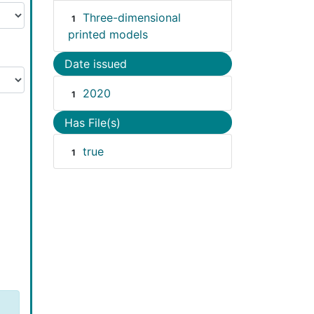
Three-dimensional
1
printed models
Date issued
2020
1
Has File(s)
true
1