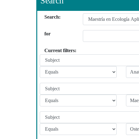
Search
Search:
for
Current filters: