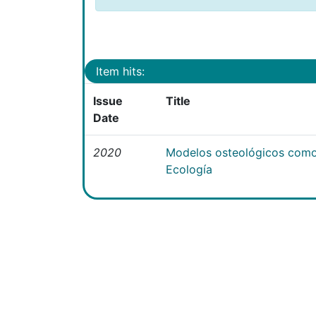
Item hits:
Issue
Title
Date
2020
Modelos osteológicos como
Ecología