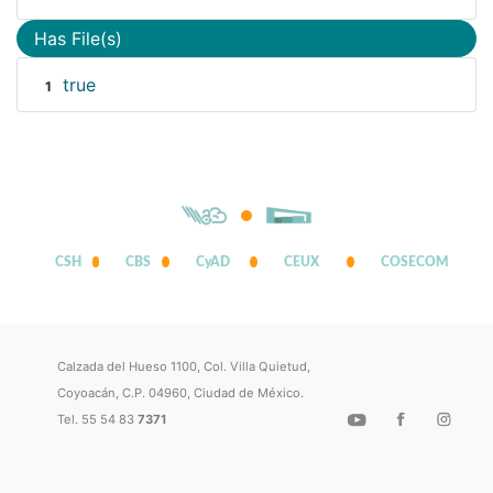
Has File(s)
true
1
CSH
CBS
CyAD
CEUX
COSECOM
Calzada del Hueso 1100, Col. Villa Quietud,
Coyoacán, C.P. 04960, Ciudad de México.
Tel. 55 54 83
7371