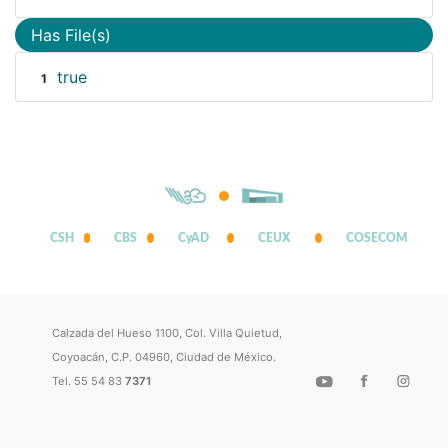
Has File(s)
true
1
CSH
CBS
CyAD
CEUX
COSECOM
Calzada del Hueso 1100, Col. Villa Quietud,
Coyoacán, C.P. 04960, Ciudad de México.
Tel. 55 54 83
7371