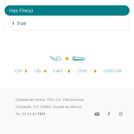
Has File(s)
true
1
CSH
CBS
CyAD
CEUX
COSECOM
Calzada del Hueso 1100, Col. Villa Quietud,
Coyoacán, C.P. 04960, Ciudad de México.
Tel. 55 54 83
7371