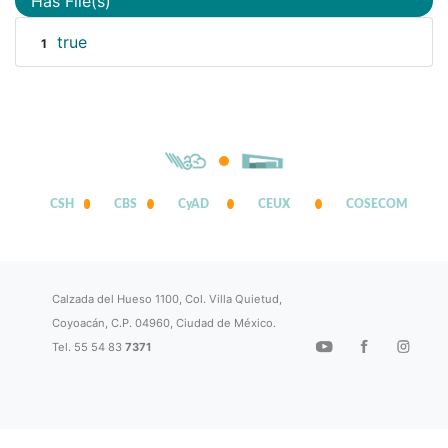
Has File(s)
true
1
CSH
CBS
CyAD
CEUX
COSECOM
Calzada del Hueso 1100, Col. Villa Quietud,
Coyoacán, C.P. 04960, Ciudad de México.
Tel. 55 54 83
7371