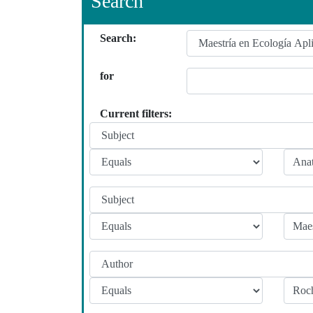
Search
Search:
for
Current filters: