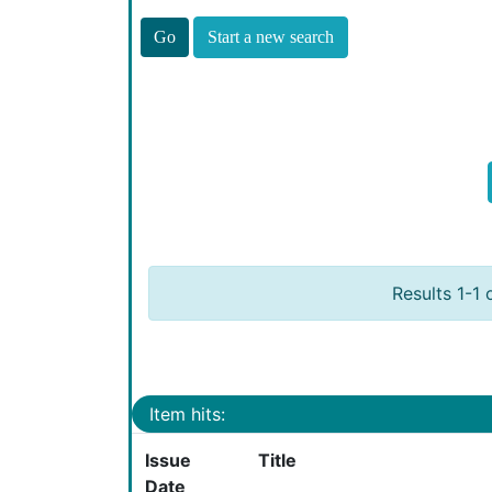
Start a new search
Results 1-1 
Item hits:
Issue
Title
Date