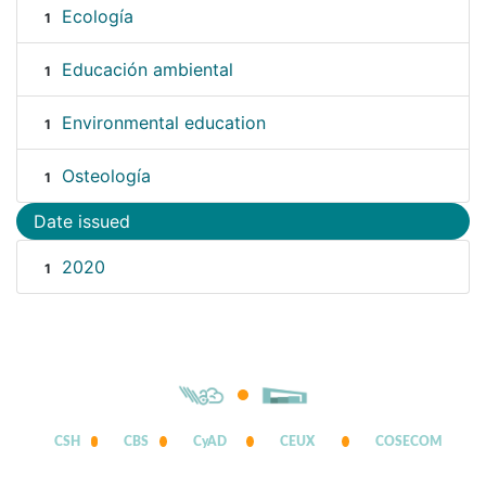
Ecología
1
Educación ambiental
1
Environmental education
1
Osteología
1
Date issued
2020
1
CSH
CBS
CyAD
CEUX
COSECOM