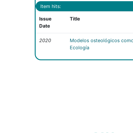
Item hits:
Issue
Title
Date
2020
Modelos osteológicos como
Ecología