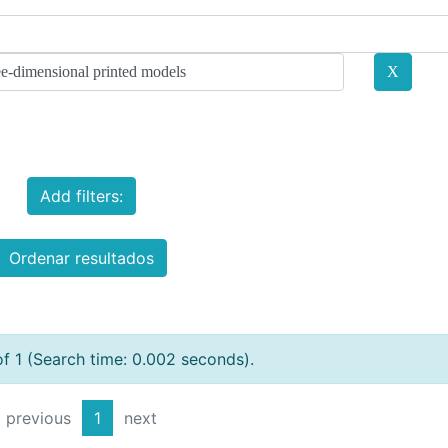
Add filters:
Ordenar resultados
of 1 (Search time: 0.002 seconds).
previous
1
next