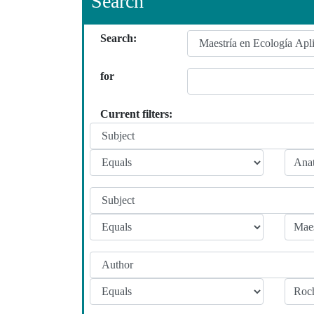
Search
Search:
for
Current filters: