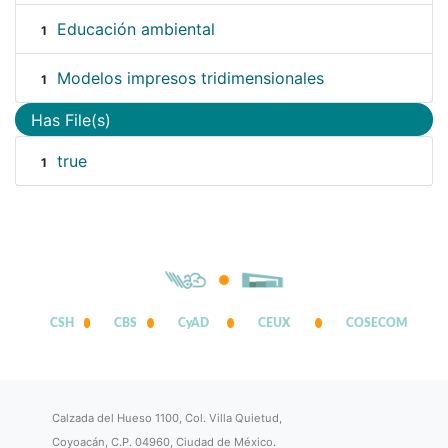
Educación ambiental
1
Modelos impresos tridimensionales
1
Has File(s)
true
1
CSH
CBS
CyAD
CEUX
COSECOM
Calzada del Hueso 1100, Col. Villa Quietud,
Coyoacán, C.P. 04960, Ciudad de México.