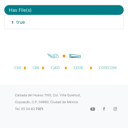
Has File(s)
true
1
CSH
CBS
CyAD
CEUX
COSECOM
Calzada del Hueso 1100, Col. Villa Quietud,
Coyoacán, C.P. 04960, Ciudad de México.
Tel. 55 54 83
7371