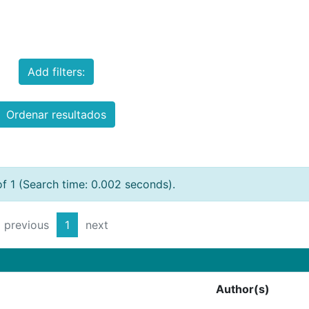
Add filters:
Ordenar resultados
of 1 (Search time: 0.002 seconds).
previous
1
next
Author(s)