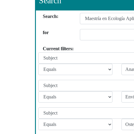
Search
Search:
for
Current filters: