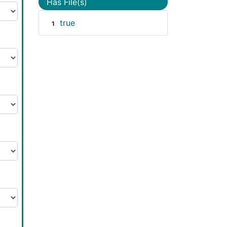
Has File(s)
true
1