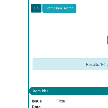
Start a new search
Results 1-1 
Item hits:
Issue
Title
Date